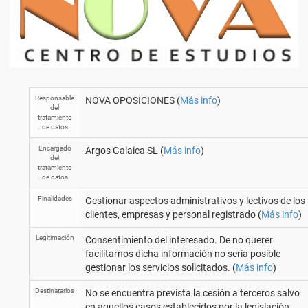
Responsable
NOVA OPOSICIONES (
Más info
)
del
tratamiento
de datos
Encargado
Argos Galaica SL (
Más info
)
del
tratamiento
de datos
Finalidades
Gestionar aspectos administrativos y lectivos de los
clientes, empresas y personal registrado (
Más info
)
Legitimación
Consentimiento del interesado. De no querer
facilitarnos dicha información no sería posible
gestionar los servicios solicitados. (
Más info
)
Destinatarios
No se encuentra prevista la cesión a terceros salvo
en aquellos casos establecidos por la legislación